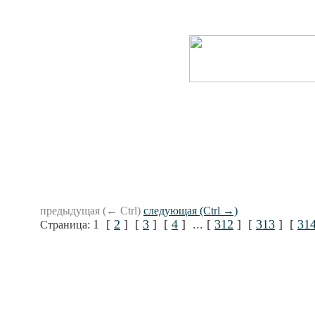
предыдущая (← Ctrl)
следующая (Ctrl →)
1 [
2
] [
3
] [
4
] ... [
312
] [
313
] [
31
Страница: