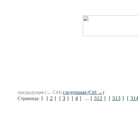
предыдущая (← Ctrl)
следующая (Ctrl →)
1 [
2
] [
3
] [
4
] ... [
312
] [
313
] [
31
Страница: